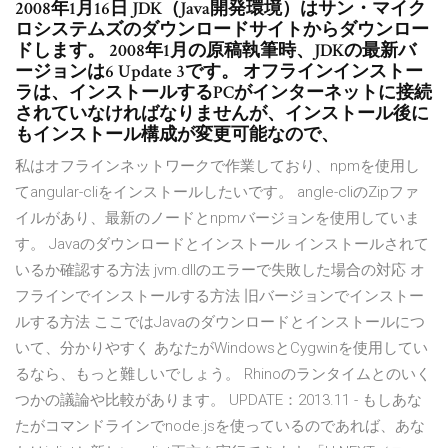
2008年1月16日 JDK（Java開発環境）はサン・マイク
ロシステムズのダウンロードサイトからダウンロー
ドします。 2008年1月の原稿執筆時、JDKの最新バ
ージョンは6 Update 3です。 オフラインインストー
ラは、インストールするPCがインターネットに接続
されていなければなりませんが、インストール後に
もインストール構成が変更可能なので、
私はオフラインネットワークで作業しており、npmを使用し
てangular-cliをインストールしたいです。 angle-cliのZipファ
イルがあり、最新のノードとnpmバージョンを使用していま
す。 Javaのダウンロードとインストール インストールされて
いるか確認する方法 jvm.dllのエラーで失敗した場合の対応 オ
フラインでインストールする方法 旧バージョンでインストー
ルする方法 ここではJavaのダウンロードとインストールにつ
いて、分かりやすく あなたがWindowsとCygwinを使用してい
るなら、もっと難しいでしょう。 Rhinoのランタイムとのいく
つかの議論や比較があります。 UPDATE：2013.11 - もしあな
たがコマンドラインでnode.jsを使っているのであれば、あな