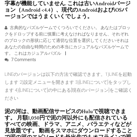
字幕が機能していません. これは古いAndroidバージ
ョン（Android <4.4）、現代のAndroidおよびiOSバ
ージョンではうまくいくでしょう。
‎古典的なパズルゲームでくつろいでください。 あなたはブロッ
クをドロップする前に慎重に考えなければなりません、それぞれ
のブロックの形状に応じて適切な位置を選択してくださいそれは
あなたの自由な時間のための本当にカジュアルなパズルゲームで
す。 これはカジュアルパズル
7 Comments
LINEのバージョンは以下の方法で確認できます。1)LINEを起動
します 2)設定メニューを開きます 3)[LINEについて]をタップし
ます 4)[LINEについて]の中にある[現在のバージョン]をご確認く
ださい
泥の河は、動画配信サービスのHuluで視聴できま
す。 月額1,050円で泥の河以外にも配信されている
すべての映画、ドラマ、アニメ、バラエティなどが
見放題です。 動画をスマホにダウンロードすること