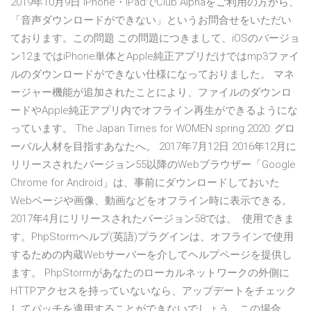
2019年10月9日 iPhone・iPadでClub Alphaをご利用の方から、
「音声ダウンロードができない」というお問合せをいただい
ております。この問題 この問題につきまして、iOSのバージョ
ン12まではiPhone単体とApple純正アプリだけではmp3ファイ
ルのダウンロードができない仕様になっておりました。 マネ
ージャー機能が追加されたことにより、ファイルのダウンロ
ードやApple純正アプリ内でオフライン再生ができるようにな
っています。 The Japan Times for WOMEN spring 2020: グロ
ーバル人材を目指すあなたへ。 2017年7月12日 2016年12月に
リリースされたバージョン55以降のWebブラウザー「Google
Chrome for Android」は、事前にダウンロードしておいた
Webページや画像、動画などをオフライン時に表示できる。
2017年4月にリリースされたバージョン58では、 使用できま
す。PhpStormヘルプ(英語)プラグインは、オフラインで使用
するための内蔵Webサーバーを介してヘルプページを提供し
ます。 PhpStormがあなたのローカルネットワークの外側に
HTTPアクセスを持っていないなら、アップデートをチェック
してパッチを適用することができないでしょう。この場合