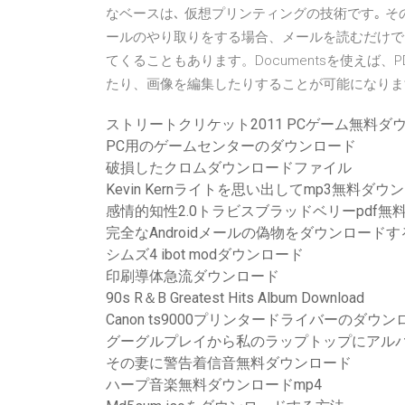
なベースは､ 仮想プリンティングの技術です｡ その結果、M
ールのやり取りをする場合、メールを読むだけで
てくることもあります。Documentsを使えば
たり、画像を編集したりすることが可能になります。 2
ストリートクリケット2011 PCゲーム無料ダ
PC用のゲームセンターのダウンロード
破損したクロムダウンロードファイル
Kevin Kernライトを思い出してmp3無料ダウ
感情的知性2.0トラビスブラッドベリーpdf無
完全なAndroidメールの偽物をダウンロードす
シムズ4 ibot modダウンロード
印刷導体急流ダウンロード
90s R＆B Greatest Hits Album Download
Canon ts9000プリンタードライバーのダウン
グーグルプレイから私のラップトップにアル
その妻に警告着信音無料ダウンロード
ハープ音楽無料ダウンロードmp4