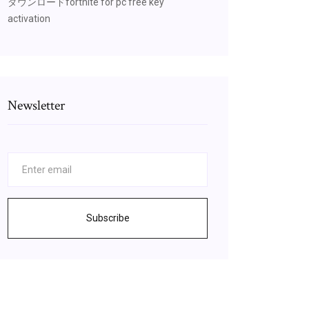
ダウンロードfortnite for pc free key
activation
Newsletter
Subscribe