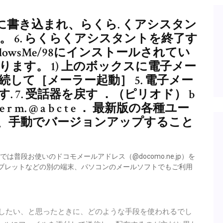
rmに書き込まれ、らくら. くアシスタン
。 6. らくらくアシスタントを終了す
owsMe/98にインストールされてい
ります。 1) 上のボックスに電子メー
して［メーラー起動］ 5. 電子メー
す. 7. 受話器を戻す ．（ピリオド） b
a e r m. @ a b c t e ． 最新版の各種ユー
、手動でバージョンアップすること
は普段お使いのドコモメールアドレス（@docomo.ne.jp）を
やタブレットなどの別の端末、パソコンのメールソフトでもご利用
布したい、と思ったときに、どのような手段を使われるでし