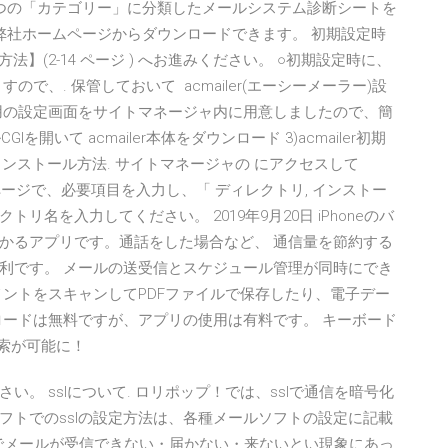
つの「カテゴリー」に分類したメールシステム診断シートを
弊社ホームページからダウンロードできます。 初期設定時
法】(2-14 ページ ) へお進みください。 ○初期設定時に、
で、. 保管しておいて acmailer(エーシーメーラー)設
用の設定画面をサイトマネージャ内に用意しましたので、簡
開いて acmailer本体をダウンロード 3)acmailer初期
▽インストール方法. サイトマネージャの にアクセスして
たページで、必要項目を入力し、「 ディレクトリ, インストー
名を入力してください。 2019年9月20日 iPhoneのバ
かるアプリです。通話をした場合など、 通信量を節約する
利です。 メールの送受信とスケジュール管理が同時にでき
メントをスキャンしてPDFファイルで保存したり、電子デー
ロードは無料ですが、アプリの使用は有料です。 キーボード
検索が可能に！
。 sslについて. ロリポップ！では、sslで通信を暗号化
フトでのsslの設定方法は、各種メールソフトの設定に記載
neでメールが受信できない・届かない・来ないとい現象にあっ