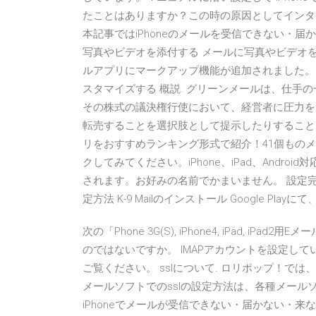
たことはありますか？この時の原因としてインタ
本記事ではiPhoneのメールを受信できない・
写真やビデオを添付する メールに写真やビデオを
ルアプリにマークアップ機能が追加されました。、
スタマイズする 概説. グリーンメールは、仕手
その株式の議決権行使において、経営者に圧力を
転売することを選択肢として提示したりすること
リをおすすめランキング形式で紹介！41個ものメ
クしてみてください。iPhone、iPad、Andr
されます。お好みの名前でかまいません。 設定完
定方法 K-9 Mailのインストール Google Playにて
次の「Phone 3G(S), iPhone4, iPad, 
のではないですか。 IMAPアカウントを設定し
ご覧ください。 sslについて. ロリポップ！で
メールソフトでのsslの設定方法は、各種メー
iPhoneでメールが受信できない・届かない・