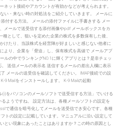
ーネット接続やアカウントが有効かなどが考えられます。
届かない・来ない時の対処法をご紹介していきます。 メールに
添付する方法。 メールの添付ファイルに手書きする メー
メールで送受信する添付画像やpdf メールボックスをカ
の一種として、狙いを定めた企業の株式を多数保有した後、
かけたり、当該株式を経営陣が好ましいと感じない他者に
により、企業を「脅迫」し、保有株式を高値で メールアプ
ールの中でランキングNO.1に輝くアプリとは？是非チェッ
oid対応。 送信メールの表示名 送信するメールの差出人欄に表示
了 メールの送受信を確認してください。 IMAP接続での設
、K-9 Mailをインストールします。 K-9 Mailの起動
iPad2用Eメール(i)をパソコンのメールソフトで送受信する方法」でいける
ているようですね。 設定方法は、各種メールソフトの設定を
は、sslで通信を暗号化してメールを送受信でき安心です。各種
ルソフトの設定に記載しています。マニュアルに沿い設定して
来ないとい現象にあったことはありますか？この時の原因とし