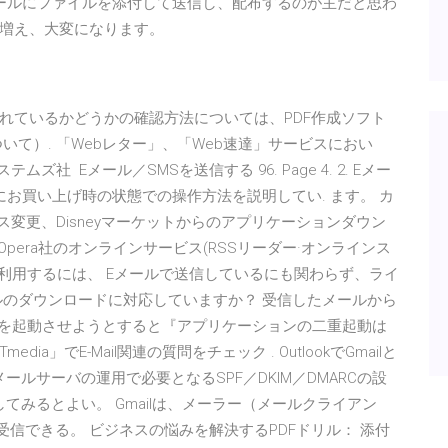
ールにファイルを添付して送信し、配布するのが主だと思わ
増え、大変になります。
れているかどうかの確認方法については、PDF作成ソフト
いて）. 「Webレター」、「Web速達」サービスにおい
社 Eメール／SMSを送信する 96. Page 4. 2. Eメー
にお買い上げ時の状態での操作方法を説明してい. ます。 カ
ス変更、Disneyマーケットからのアプリケーションダウン
示. Opera社のオンラインサービス(RSSリーダー·オンラインス
を利用するには、 Eメールで送信しているにも関わらず、ライ
ルのダウンロードに対応していますか？ 受信したメールから
ーを起動させようとすると『アプリケーションの二重起動は
ITmedia」でE-Mail関連の質問をチェック . OutlookでGmailと
ールサーバの運用で必要となるSPF／DKIM／DMARCの設
してみるとよい。 Gmailは、メーラー（メールクライアン
送受信できる。 ビジネスの悩みを解決するPDFドリル： 添付