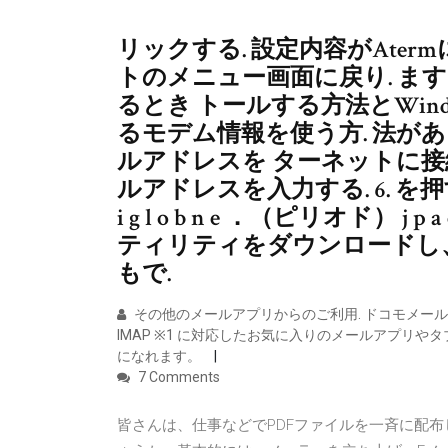
リックする. 設定内容がAte
トのメニュー画面に戻り. ます
るとき トールする方法とWind
るモデム情報を使う方. 法があ
ルアドレスを ターネットに接続
ルアドレスを入力する. 6. を押
i g l o b n e ．（ピリオド） j p 
ティリティをダウンロードし
もで.
その他のメールアプリからのご利用. ドコモメールで
IMAP ※1 に対応したお気に入りのメールアプリ
になれます。
7 Comments
皆さんは、仕事などでPDFファイルを一斉に配