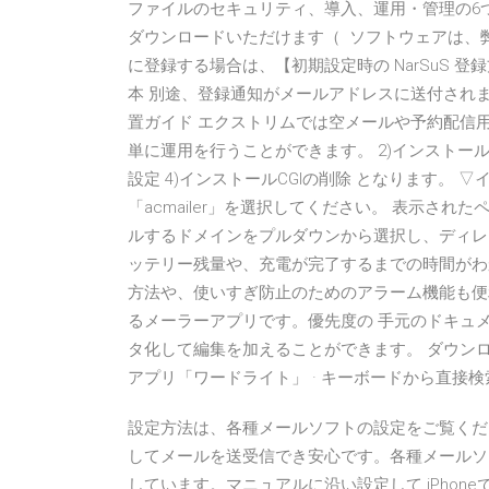
ファイルのセキュリティ、導入、運用・管理の6
ダウンロードいただけます（ ソフトウェアは、
に登録する場合は、【初期設定時の NarSuS 登録方
本 別途、登録通知がメールアドレスに送付されますの
置ガイド エクストリムでは空メールや予約配信
単に運用を行うことができます。 2)インストールCGIを
設定 4)インストールCGIの削除 となります。 
「acmailer」を選択してください。 表示され
ルするドメインをプルダウンから選択し、ディレクトリ
ッテリー残量や、充電が完了するまでの時間がわ
方法や、使いすぎ防止のためのアラーム機能も便
るメーラーアプリです。優先度の 手元のドキュ
タ化して編集を加えることができます。 ダウン
アプリ「ワードライト」 · キーボードから直接
設定方法は、各種メールソフトの設定をご覧ください
してメールを送受信でき安心です。各種メールソ
しています。マニュアルに沿い設定して iPho