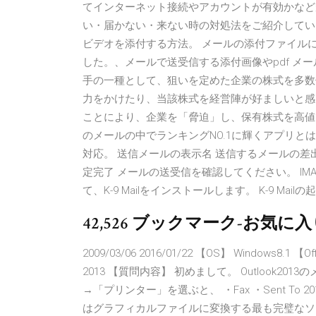
てインターネット接続やアカウントが有効かなどが
い・届かない・来ない時の対処法をご紹介してい
ビデオを添付する方法。 メールの添付ファイル
した。、メールで送受信する添付画像やpdf メー
手の一種として、狙いを定めた企業の株式を多数
力をかけたり、当該株式を経営陣が好ましいと感
ことにより、企業を「脅迫」し、保有株式を高値
のメールの中でランキングNO.1に輝くアプリとは？是
対応。 送信メールの表示名 送信するメールの差
定完了 メールの送受信を確認してください。 IMAP接続
て、K-9 Mailをインストールします。 K-9 Mailの
42,526 ブックマーク-お気に
2009/03/06 2016/01/22 【OS】 Windows8.1 【O
2013 【質問内容】 初めまして。 Outlook2
→「プリンター」を選ぶと、 ・Fax ・Sent To 2019/09
はグラフィカルファイルに変換する最も完璧なソリューションで