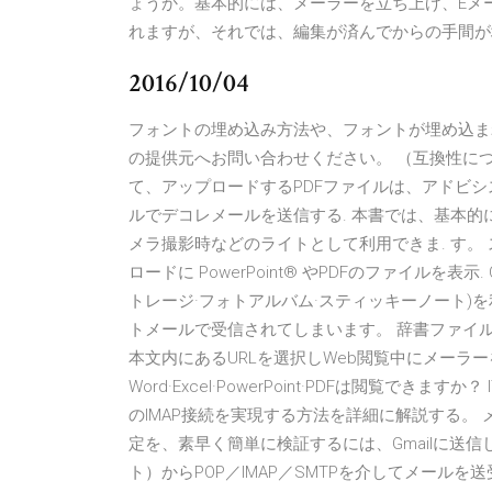
ょうか。基本的には、メーラーを立ち上げ、Eメ
れますが、それでは、編集が済んでからの手間が
2016/10/04
フォントの埋め込み方法や、フォントが埋め込ま
の提供元へお問い合わせください。 （互換性につ
て、アップロードするPDFファイルは、アドビシステムズ
ルでデコレメールを送信する. 本書では、基本的
メラ撮影時などのライトとして利用できま. す。 
ロードに PowerPoint® やPDFのファイルを表
トレージ·フォトアルバム·スティッキーノート)
トメールで受信されてしまいます。 辞書ファイ
本文内にあるURLを選択しWeb閲覧中にメーラ
Word·Excel·PowerPoint·PDFは閲覧できますか？ 
のIMAP接続を実現する方法を詳細に解説する。 メ
定を、素早く簡単に検証するには、Gmailに送信
ト）からPOP／IMAP／SMTPを介してメールを