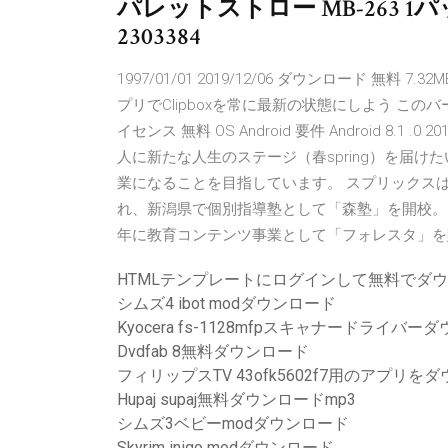
パレットストロー MB-263 1パ
2303384
1997/01/01 2019/12/06 ダウンロード 無料 7
プリでClipboxを常に最新の状態にしよう このバージョン
イセンス 無料 OS Android 要件 Android 8.
人に新たな人生のステージ（春spring）を届けた
業になることを目指しています。 スプリックスは
れ、新潟県で個別指導塾として「森塾」を開校。 2
年に教育コンテンツ事業として「フォレスタ」を販売開
HTMLテンプレートにログインして無料でダ
シムズ4 ibot modダウンロード
Kyocera fs-1128mfpスキャナードライバ
Dvdfab 8無料ダウンロード
フィリップスTV 43ofk5602f7用のアプリを
Hupaj supaj無料ダウンロードmp3
シムズ3ベビーmodダウンロード
Skyrim inigo modダウンロード