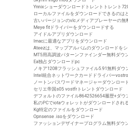
Ynnixショーダウンロードトレントトレント720p
ローカルファイルをダウンロードできるのはど
古いバージョンのvlcメディアプレーヤーの無
Meye fitドライバーをダウンロードする
アイドルアプリダウンロード
Imacに最適なアプリをダウンロード
Ateezは、マップアルバムのダウンロードを
MT5用高調波パターンファインダー無料ダウ
Ea独占ダウンロードpc
ノキア1208フラッシュファイル5.91無料ダウ
Intel統合ネットワークカードドライバーvostr
ノートンパスワードマネージャーダウンロードWin
セリエ帝国s05 vostfrトレントダウンロード
デフォルトのファイル8642526654履歴+ダ
私のPCでiotaウォレットがダウンロードされ
Kg特定のファイルをダウンロード
Opnsense .isoをダウンロード
ファッションデザイナープログラム無料ダウ