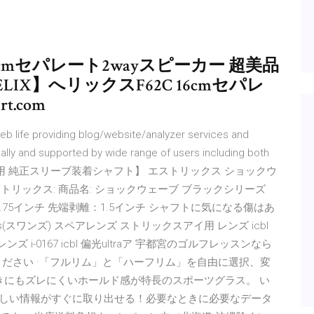
16cmセパレート2wayスピーカー 超美品
IX】へリックスF62C 16cmセパレ
t.com
web life providing blog/website/analyzer services and
ally and supported by wide range of users including both
G G410 ウッド用 純正スリーブ装着シャフト】 エストリックス ショックウ
x エストリックス: 商品名: ショックウェーブ ブラックシリーズ
さ：42.75インチ 先端剥離：1.5インチ シャフトに気になる傷はあ
s(スワンズ) スペアレンズ ストリックスアイ用 レンズ icbl
ンズ i-0167 icbl 偏光ultraア 宇都宮のゴルフレッスンなら
ださい ·「フルリム」と「ハーフリム」を自由に選択、変
きにもズレにくいホールド感が特長のスポーツグラス。 い
) 欲しい情報がすぐに取り出せる！必要なときに必要なデータ