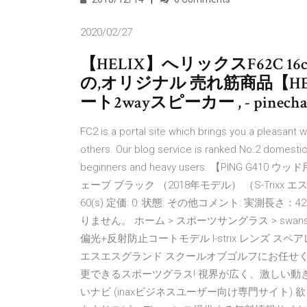
2020/02/27
【HELIX】へリックスF62C 
の,オリジナル 売れ筋商品【HEL
ート2wayスピーカー , - pinechar
FC2 is a portal site which brings you a pleasant 
others. Our blog service is ranked No.2 domestic
beginners and heavy users. 【PIN
ェーブ ブラック （2018年モデル） （S-Trix
60(s) 定価: 0: 状態: その他コメント: 実測長
りません。 ホーム > スポーツサングラス > swan
偏光+反射防止コートモデル l-strix レンズ スペアレ
エスエスグランド スクールオブゴルフにお任せく
更できるスポーツグラス!·視界が広く、激しい動
いナビ (inaxビジネスユーザー向け専門サイト