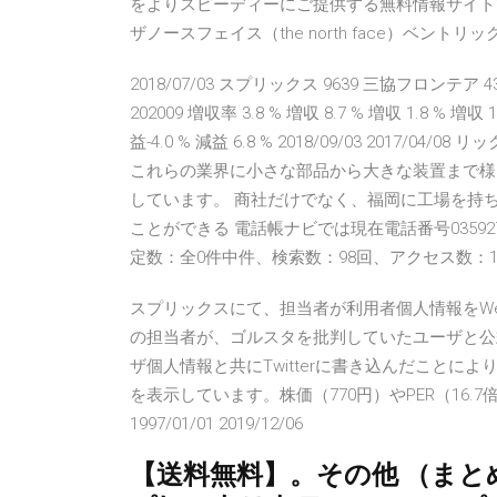
をよりスピーディーにご提供する無料情報サイト
ザノースフェイス（the north face）ベントリッ
2018/07/03 スプリックス 9639 三協フロンテア 4342
202009 増収率 3.8 % 増収 8.7 % 増収 1.8 % 増収
益-4.0 % 減益 6.8 % 2018/09/03 20
これらの業界に小さな部品から大きな装置まで様
しています。 商社だけでなく、福岡に工場を持
ことができる 電話帳ナビでは現在電話番号0359
定数：全0件中件、検索数：98回、アクセス数：1
スプリックスにて、担当者が利用者個人情報をW
の担当者が、ゴルスタを批判していたユーザと公式
ザ個人情報と共にTwitterに書き込んだことにより 
を表示しています。株価（770円）やPER（16.7倍）、PBR（
1997/01/01 2019/12/06
【送料無料】。その他 （ま