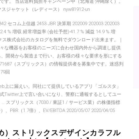
です。 当店送料負担キャンペーン中（北海道·沖縄除く）。
クスジャケット（レディース） nyw81912-un
 セコム上信越 2453 JBR 決算期 202009 202003 202003
 12.4 % 増収 経常増益率 (会社予想)-41.7 % 減益 14.9 % 増
17/04/08 リックス株式会社のカタログを無料でダウンロード出来ます。｜
々な機器をお客様のニーズに合わせ国内外から調達し提供
ち、開発から製造まで行い、お客様の様々な要求を形にする
271687（スプリックス）の情報提供者を募集中です。迷惑判
79回
eb上に漏えい。同社にて提供しているアプリ「ゴルスタ」
Twitter上で言い合いになり、警察に通報するとしてユー
… スプリックス（7030 / 東証1 / サービス業）の株価指標
1.7倍）、EV/EBITDA 2020/05/07 2020/04/05
とめ）ストリックスデザインカラフル