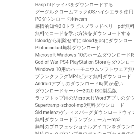
Hasp hlドライバをダウンロードする
グーグルクロームマックiOSハイシエラを使
PCダウンロード用ivcam
感情的知性2.0トラビスブラッドベリーpdf無
無料でコードを学ぶ方法をダウンロードする
Icloudから削除せずにicloudをpcにダウンロ
Plutonianlust無料ダウンロード
Microsoft Windows 10のホームダウンロードI
God of War PS4 PlayStation Storeをダウン
Windows 10用のハーモニウムソフトウェア
ブランクフラグMP4ビデオ無料ダウンロード
Androidアプリのダウンロード時間が遅い
ダウンロードサーバー2020 ISO製品版
ラップトップ用のMicrosoft Wordアプリの
Supertramp-school-mp3無料ダウンロード
Sid meierのゲティスバーグダウンロードウィ
無料ダウンロードランプシェーカーmp3
無料のプロフェッショナルアイコンをダウン
対応ロックダウンブラウザとウェブカメラの