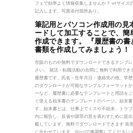
フェで効率よく情報収集しませんか？ a4サイ
記入します。写真添付箇所あり。
筆記用とパソコン作成用の見
ードして加工することで、簡
作成できます。 『履歴書の
書類を作成してみましょう！
市販のものや無料でダウンロードできるテンプレ
さい。 就活・転職活動の合間に 無料で利用でき
履歴書です。氏名・生年月日・連絡先の他、学歴
のダウンロードが可能なサンプルフォーマットか
ーなど、履歴書に必要なテンプレートと用語をご
ぐ使える始末書のテンプレートのページ。始末書
す。始末書とは、仕事上でミスや不始末、トラブ
内に報告し、反省や謝罪の意を表わすために提出
載しています、無料でダウンロードできます 長形
に合わせています、Wordで微調整してください Wo