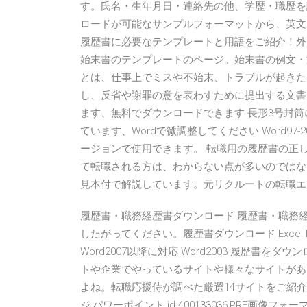
す。氏名・生年月日・連絡先の他、学歴・職歴を
ロードが可能なサンプルフォーマットから、英文
履歴書に必要なテンプレートと用語をご紹介！外
始末書のテンプレートのページ。始末書の例文・
とは、仕事上でミスや不始末、トラブルが起きた
し、反省や謝罪の意を表わすために提出する文書
ます、無料でダウンロードできます 長形3号封筒
ています、Wordで微調整してください Word97-
ージョンで使用できます。 転職用の履歴書の正
て転職される方は、わからない点が多いのではな
見本付で解説しています。元リクルートの転職エ
履歴書・職務経歴書ダウンロード 履歴書・職務経
したがってください。履歴書ダウンロード Excel Exce
Word2007以降に対応 Word2003 履歴
トや企業でやっているサイトや様々なサイトがあ
よね。転職応援侍が調べた厳選14サイトをご紹
ジ,パワーポイント id 400133036,PRF画像フ