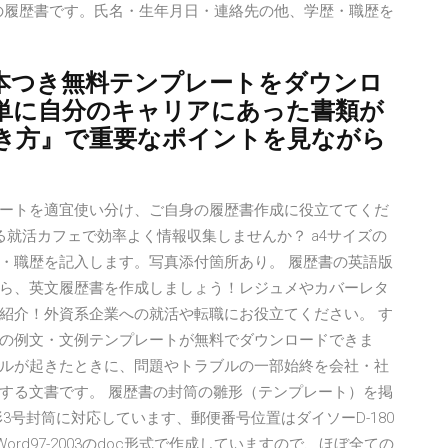
ズの履歴書です。氏名・生年月日・連絡先の他、学歴・職歴を
本つき無料テンプレートをダウンロ
単に自分のキャリアにあった書類が
書き方』で重要なポイントを見ながら
ートを適宜使い分け、ご自身の履歴書作成に役立ててくだ
る就活カフェで効率よく情報収集しませんか？ a4サイズの
・職歴を記入します。写真添付箇所あり。 履歴書の英語版
ら、英文履歴書を作成しましょう！レジュメやカバーレタ
紹介！外資系企業への就活や転職にお役立てください。 す
の例文・文例テンプレートが無料でダウンロードできま
ルが起きたときに、問題やトラブルの一部始終を会社・社
する文書です。 履歴書の封筒の雛形（テンプレート）を掲
3号封筒に対応しています、郵便番号位置はダイソーD-180
rd97-2003のdoc形式で作成していますので、ほぼ全ての