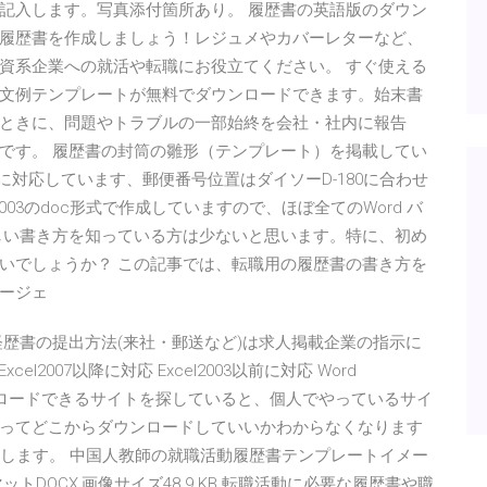
記入します。写真添付箇所あり。 履歴書の英語版のダウン
履歴書を作成しましょう！レジュメやカバーレターなど、
資系企業への就活や転職にお役立てください。 すぐ使える
文例テンプレートが無料でダウンロードできます。始末書
ときに、問題やトラブルの一部始終を会社・社内に報告
です。 履歴書の封筒の雛形（テンプレート）を掲載してい
に対応しています、郵便番号位置はダイソーD-180に合わせ
2003のdoc形式で作成していますので、ほぼ全てのWord バ
しい書き方を知っている方は少ないと思います。特に、初め
いでしょうか？ この記事では、転職用の履歴書の書き方を
ージェ
歴書の提出方法(来社・郵送など)は求人掲載企業の指示に
l2007以降に対応 Excel2003以前に対応 Word
書をダウンロードできるサイトを探していると、個人でやっているサイ
ってどこからダウンロードしていいかわからなくなります
介します。 中国人教師の就職活動履歴書テンプレートイメー
ォーマットDOCX,画像サイズ48.9 KB 転職活動に必要な履歴書や職