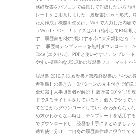
務経歴書をパソコンで編集して作成したい方向け
レートをご用意しました。履歴書はExcel形式、
たん作成」機能を使えば、Webで入力した内容
（Word・PDF）！サイズはA4（縮小してB5
す。履歴書を2枚で提出する時に大変親切なな「
す。 履歴書テンプレートを無料ダウンロード！A4、
Excel(エクセル)、PDFと使いやすいテンプ
やすい標準的なJIS規格の履歴書フォーマット
履歴書 2018.7.16 履歴書と職務経歴書の「4つの
希望欄】の書き方｜8パターンの見本付きで解説！ 履
全知識｜人事担当者が解説！ 履歴書 2019.1.
ドできるサイトを探していると、個人でやってい
てどこからダウンロードしていいかわからなくな
め方がわからない時は、テンプレートを活用する
でダウンロードし、経歴を上手にまとめましょう
適宜使い分け、ご自身の履歴書作成に役立ててく