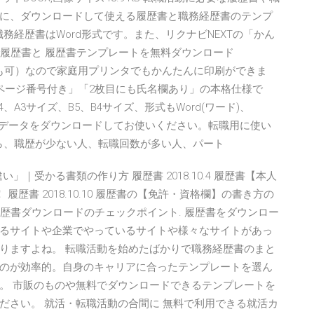
に、ダウンロードして使える履歴書と職務経歴書のテンプ
職務経歴書はWord形式です。また、リクナビNEXTの「かん
で履歴書と 履歴書テンプレートを無料ダウンロード
印刷も可）なので家庭用プリンタでもかんたんに印刷ができま
ページ番号付き」「2枚目にも氏名欄あり」の本格仕様で
A3サイズ、B5、B4サイズ、形式もWord(ワード)、
レートデータをダウンロードしてお使いください。転職用に使い
から、職歴が少ない人、転職回数が多い人、パート
違い」｜受かる書類の作り方 履歴書 2018.10.4 履歴書【本人
歴書 2018.10.10 履歴書の【免許・資格欄】の書き方の
18 履歴書ダウンロードのチェックポイント. 履歴書をダウンロー
るサイトや企業でやっているサイトや様々なサイトがあっ
りますよね。 転職活動を始めたばかりで職務経歴書のまと
のが効率的。自身のキャリアに合ったテンプレートを選ん
。 市販のものや無料でダウンロードできるテンプレートを
ださい。 就活・転職活動の合間に 無料で利用できる就活カ