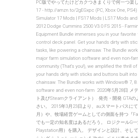
PC版でやってたけどカクつきまくりで何一つ楽しめなかったから
17 - http://amzn.to/2gEGxpc (PC, Xbox One, PS4
Simulator 17 Mods | FS17 Mods | LS17 Mods and 
2012 Dodge Cummins 2500 V3.0 FS 2015 - Farming
Equipment Bundle immerses you in your favorite f
control deck panel. Get your hands dirty with sti
tasks, like powering a chainsaw. The Bundle work
major farm simulation software and even non-fa
community (That's you!), we amplified the thrill of
your hands dirty with sticks and buttons built int
chainsaw. The Bundle works with Windows® 7, 8.1 
software and even non-farm 2020年
ト及びSteamクライアント）. 発売・開発 G
さい。 2015年3月23日より、auスマートパスにて本作が
月）や、牧場経営ゲームとしての側面を持つ『Farmin
でも一定の知名度はあるだろう。 ロジクールG一流
Playstation用）を購入。 デザインと設計