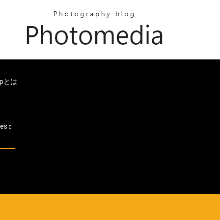
pとは
ges