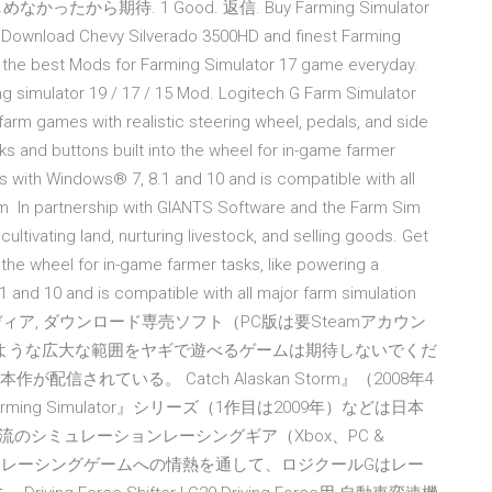
期待. 1 Good. 返信. Buy Farming Simulator
) Download Chevy Silverado 3500HD and finest Farming
the best Mods for Farming Simulator 17 game everyday.
 simulator 19 / 17 / 15 Mod. Logitech G Farm Simulator
arm games with realistic steering wheel, pedals, and side
cks and buttons built into the wheel for in-game farmer
s with Windows® 7, 8.1 and 10 and is compatible with all
rm In partnership with GIANTS Software and the Farm Sim
 cultivating land, nurturing livestock, and selling goods. Get
o the wheel for in-game farmer tasks, like powering a
and 10 and is compatible with all major farm simulation
5月28日 メディア, ダウンロード専売ソフト（PC版は要Steamアカウン
TAのような広大な範囲をヤギで遊べるゲームは期待しないでくだ
配信されている。 Catch Alaskan Storm』（2008年4
g Simulator』シリーズ（1作目は2009年）などは日本
のシミュレーションレーシングギア（Xbox、PC &
、そしてレーシングゲームへの情熱を通して、ロジクールGはレー