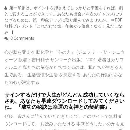
第一印象は、ポイントを押さえてしっかりと準備をすれば、劇
的に変えることができます。あなたも出会いを次のチャンスにつ
なげるために、第一印象アップに取り組んでみませんか。 ⇒PDF
無料プレゼント「これだけで第一印象が５倍良くなる！見だしな
み
3 Comments
心が脳を変える 脳化学と「心の力」 (ジェフリー・M・シュウ
オーツ 訳者：吉田利子 サンマーク出版） 2004. 著者はカリフ
ォルニア 私たちの脳をかたちづくるのは、私たちが生きる人
生である。 生活習慣や生活 を決定する. あなたの行動はあな
たの心が決定する.
サインするだけで人生がどんどん成功していくなら.
さあ、あなたも早速ダウンロードしてみてください
ね。 『成功の秘訣は幸運の女神との契約書』.
ぜひ、皆さんに読んでいただきたくて、このサイトで無料ダ
ウンロードにて、 お読みいただける 本来どうしたいのかも見