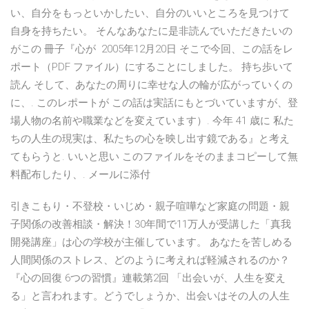
い、自分をもっといかしたい、自分のいいところを見つけて
自身を持ちたい。 そんなあなたに是非読んでいただきたいの
がこの 冊子『心が 2005年12月20日 そこで今回、この話をレ
ポート（PDF ファイル）にすることにしました。 持ち歩いて
読ん そして、あなたの周りに幸せな人の輪が広がっていくの
に、. このレポートが この話は実話にもとづいていますが、登
場人物の名前や職業などを変えています）. 今年 41 歳に 私た
ちの人生の現実は、私たちの心を映し出す鏡である』と考え
てもらうと. いいと思い このファイルをそのままコピーして無
料配布したり、. メールに添付
引きこもり・不登校・いじめ・親子喧嘩など家庭の問題・親
子関係の改善相談・解決！30年間で11万人が受講した「真我
開発講座」は心の学校が主催しています。 あなたを苦しめる
人間関係のストレス、どのように考えれば軽減されるのか？
『心の回復 6つの習慣』連載第2回 「出会いが、人生を変え
る」と言われます。どうでしょうか、出会いはその人の人生