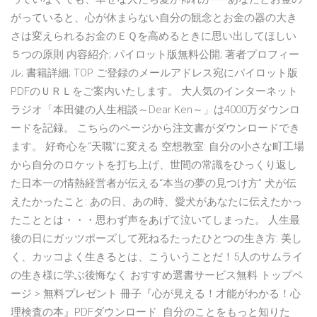
がっていると、心が休まらない自分の観念とお金の器の大き
さは変えられるお金のＥＱを高めるときに思い出してほしい
５つの原則 内容紹介; パイロット版無料公開; 著者プロフィー
ル; 書籍詳細; TOP ご登録のメールアドレス宛にパイロット版
PDFのＵＲＬをご案内いたします。 大人気のインターネット
ラジオ「本田健の人生相談～Dear Ken～」は4000万ダウンロ
ードを記録。 こちらのページから注文書がダウンロードでき
ます。 好奇心を“天職”に変える 空想教室: 自分の小さな町工場
から自分のロケットを打ち上げ、世間の常識をひっくり返し
た日本一の情熱経営者が伝える“本当の夢の見つけ方” 犬が伝
えたかったこと: あの日、あの時、愛犬があなたに伝えたかっ
たこととは・・・思わず声をあげて泣いてしまった。 人生最
後の日にガッツポーズして死ねるたったひとつの生き方: 美し
く、カッコよく生きるとは、こういうことだ！5人のサムライ
の生き様に学ぶ後悔なく おすすめ選書サービス無料 トップペ
ージ > 無料プレゼント 冊子『心が見える！才能がわかる！心
理検査の本』PDFダウンロード. 自分のことをもっと知りた