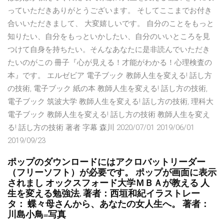
っていただきありがとうございます。 そしてここまでお付き
合いいただきまして、 大変嬉しいです。 自分のことをもっと
知りたい、自分をもっといかしたい、自分のいいところを見
つけて自身を持ちたい。そんなあなたに是非読んでいただき
たいのがこの 冊子『心が見える！才能がわかる！心理検査の
本』です。 エルゼビア 電子ブック 教師人生を変える! 話し方
の技術, 電子ブック 紙の本 教師人生を変える! 話し方の技術,
電子ブック 筑波大学 教師人生を変える! 話し方の技術, 理科大
電子ブック 教師人生を変える! 話し方の技術 教師人生を変え
る! 話し方の技術 著者 字幕 森川 2020/07/01 2019/06/01
2019/09/23
ポップのダウンロードにはアクロバットリーダー
（フリーソフト）が必要です。 ポップが画面に表示
されまし オックスフォード大学ＭＢＡが教える 人
生を変える勉強法. 著者：西垣和紀イラストレー
タ： 蝶々母さんから、あなたの女人生へ。 著者：
川島小鳥=写真