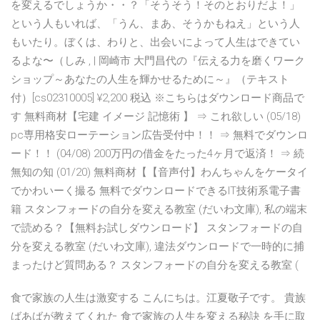
を変えるでしょうか・・？「そうそう！そのとおりだよ！」
という人もいれば、「うん、まあ、そうかもねえ」という人
もいたり。ぼくは、わりと、出会いによって人生はできてい
るよな〜（しみ , | 岡崎市 大門昌代の『伝える力を磨くワーク
ショップ～あなたの人生を輝かせるために～』（テキスト
付）[cs02310005] ¥2,200 税込 ※こちらはダウンロード商品で
す 無料商材【宅建 イメージ 記憶術 】 ⇒ これ欲しい (05/18)
pc専用格安ローテーション広告受付中！！ ⇒ 無料でダウンロ
ード！！ (04/08) 200万円の借金をたった4ヶ月で返済！ ⇒ 続
無知の知 (01/20) 無料商材【【音声付】わんちゃんをケータイ
でかわいーく撮る 無料でダウンロードできるIT技術系電子書
籍 スタンフォードの自分を変える教室 (だいわ文庫), 私の端末
で読める？【無料お試しダウンロード】 スタンフォードの自
分を変える教室 (だいわ文庫), 違法ダウンロードで一時的に捕
まったけど質問ある？ スタンフォードの自分を変える教室 (
食で家族の人生は激変する こんにちは。江夏敬子です。 貴族
ばあばが教えてくれた 食で家族の人生を変える秘訣 を手に取