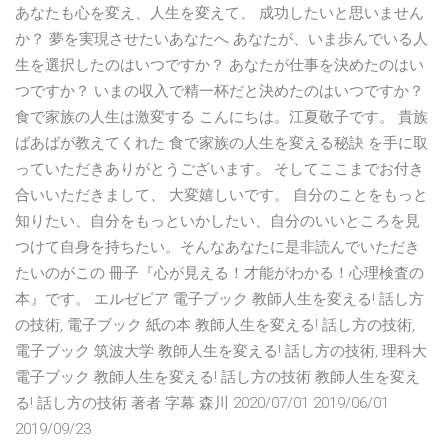
あなたも心を変え、人生を変えて、 成功したいと思いません
か？ 夢を実現させたいあなたへ あなたが、いま歩んでいる人
生を選択したのはいつですか？ あなたが仕事を決めたのはい
つですか？ いまの収入で精一杯だと決めたのはいつですか？
食で家族の人生は激変する こんにちは。江夏敬子です。 貴族
ばあばが教えてくれた 食で家族の人生を変える秘訣 を手に取
っていただきありがとうございます。 そしてここまでお付き
合いいただきまして、 大変嬉しいです。 自分のことをもっと
知りたい、自分をもっといかしたい、自分のいいところを見
つけて自身を持ちたい。そんなあなたに是非読んでいただき
たいのがこの 冊子『心が見える！才能がわかる！心理検査の
本』です。 エルゼビア 電子ブック 教師人生を変える! 話し方
の技術, 電子ブック 紙の本 教師人生を変える! 話し方の技術,
電子ブック 筑波大学 教師人生を変える! 話し方の技術, 理科大
電子ブック 教師人生を変える! 話し方の技術 教師人生を変え
る! 話し方の技術 著者 字幕 森川 2020/07/01 2019/06/01
2019/09/23