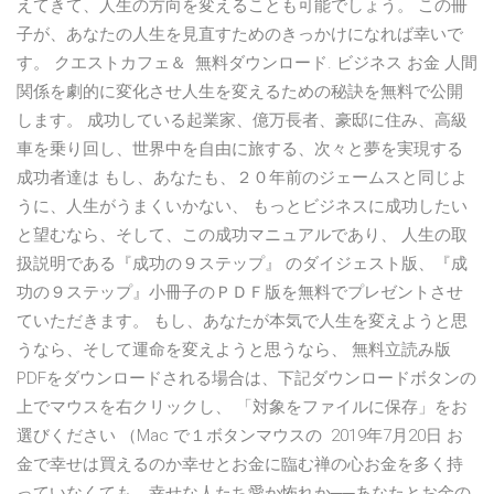
えてきて、人生の方向を変えることも可能でしょう。 この冊
子が、あなたの人生を見直すためのきっかけになれば幸いで
す。 クエストカフェ＆ 無料ダウンロード. ビジネス お金 人間
関係を劇的に変化させ人生を変えるための秘訣を無料で公開
します。 成功している起業家、億万長者、豪邸に住み、高級
車を乗り回し、世界中を自由に旅する、次々と夢を実現する
成功者達は もし、あなたも、２０年前のジェームスと同じよ
うに、人生がうまくいかない、 もっとビジネスに成功したい
と望むなら、そして、この成功マニュアルであり、 人生の取
扱説明である『成功の９ステップ』 のダイジェスト版、『成
功の９ステップ』小冊子のＰＤＦ版を無料でプレゼントさせ
ていただきます。 もし、あなたが本気で人生を変えようと思
うなら、そして運命を変えようと思うなら、 無料立読み版
PDFをダウンロードされる場合は、下記ダウンロードボタンの
上でマウスを右クリックし、 「対象をファイルに保存」をお
選びください （Mac で１ボタンマウスの 2019年7月20日 お
金で幸せは買えるのか幸せとお金に臨む禅の心お金を多く持
っていなくても、幸せな人たち愛か怖れか──あなたとお金の